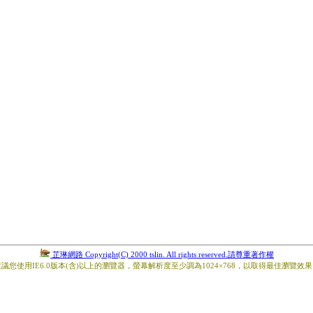
芷琳網路 Copyright(C) 2000 tslin. All rights reserved.請尊重著作權
議您使用IE6.0版本(含)以上的瀏覽器，螢幕解析度至少調為1024×768，以取得最佳瀏覽效