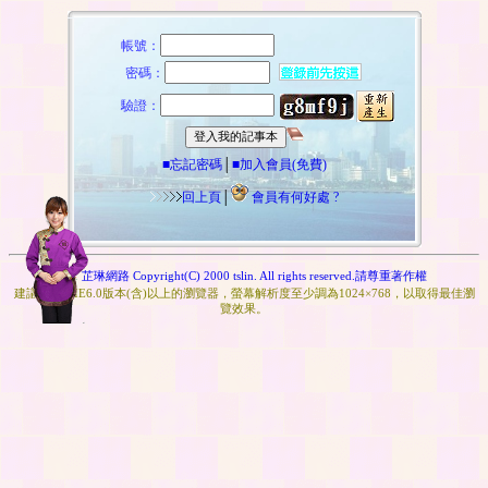
帳號：
密碼：
驗證：
■忘記密碼
│
■加入會員(免費)
回上頁
│
會員有何好處 ?
芷琳網路 Copyright(C) 2000 tslin. All rights reserved.請尊重著作權
建議您使用IE6.0版本(含)以上的瀏覽器，螢幕解析度至少調為1024×768，以取得最佳瀏
覽效果。